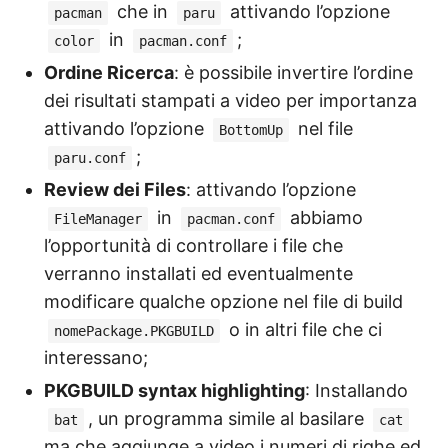
che in
attivando l’opzione
pacman
paru
in
;
color
pacman.conf
Ordine Ricerca
: è possibile invertire l’ordine
dei risultati stampati a video per importanza
attivando l’opzione
nel file
BottomUp
;
paru.conf
Review dei Files
: attivando l’opzione
in
abbiamo
FileManager
pacman.conf
l’opportunità di controllare i file che
verranno installati ed eventualmente
modificare qualche opzione nel file di build
o in altri file che ci
nomePackage.PKGBUILD
interessano;
PKGBUILD syntax highlighting
: Installando
, un programma simile al basilare
bat
cat
ma che aggiunge a video i numeri di righe ed