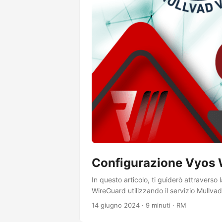
Configurazione Vyos W
In questo articolo, ti guiderò attraverso
WireGuard utilizzando il servizio Mullvad
tutto il traffico restante viene instradat
14 giugno 2024
·
9 minuti
·
RM
di VyOS, sostituendo il precedente articol