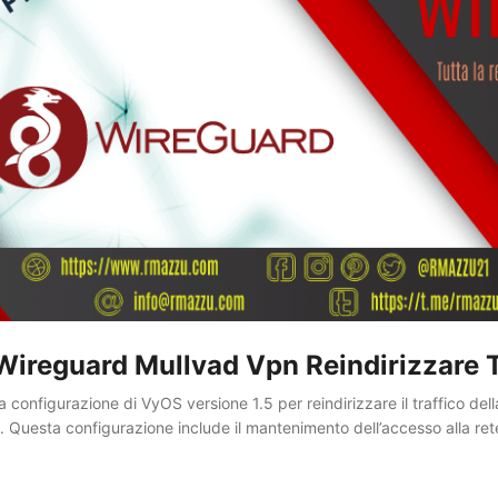
ireguard Mullvad Vpn Reindirizzare T
 la configurazione di VyOS versione 1.5 per reindirizzare il traffico d
. Questa configurazione include il mantenimento dell’accesso alla rete
o attraverso il tunnel VPN. I comandi e le configurazioni qui descritte 
o valido solo fino alla versione 1.3. ...