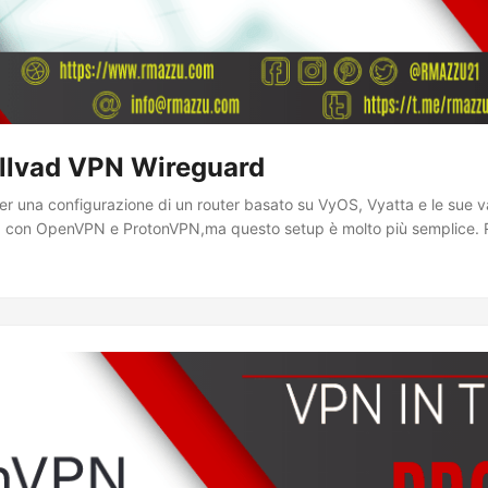
llvad VPN Wireguard
r una configurazione di un router basato su VyOS, Vyatta e le sue v
con OpenVPN e ProtonVPN,ma questo setup è molto più semplice. Rig