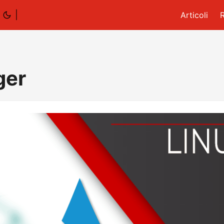
|
Articoli
ger