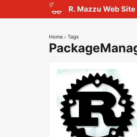
R. Mazzu Web Site
Home
Tags
»
PackageMana